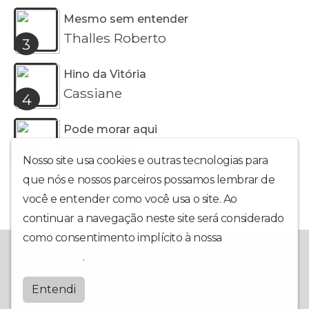
Mesmo sem entender
Thalles Roberto
3
Hino da Vitória
Cassiane
4
Pode morar aqui
Theo Rubia
5
Nosso site usa cookies e outras tecnologias para
que nós e nossos parceiros possamos lembrar de
você e entender como você usa o site. Ao
continuar a navegação neste site será considerado
como consentimento implícito à nossa
política de
EDUCATIVA AD
privacidade
.
Adespigao
Entendi
by
BRASCAST