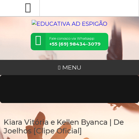
Fale conosco via Whatsapp:
+55 (69) 98434-3079
MENU
Kiara Vitória e Kellen Byanca | De
Joelhos [Clipe Oficial]